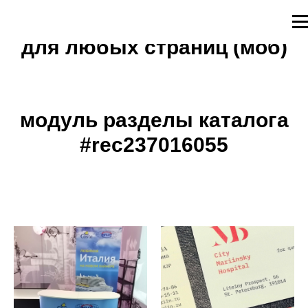
виджет с мессенджерами
для любых страниц (моб)
модуль разделы каталога
#rec237016055